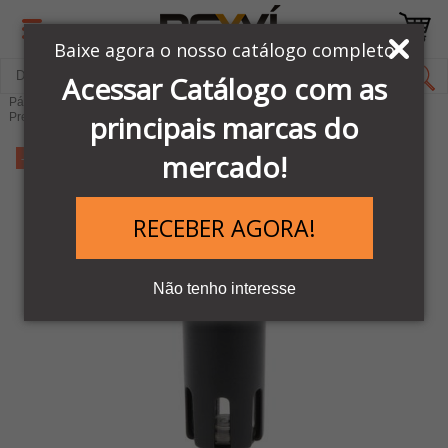
Baixe agora o nosso catálogo completo
Acessar Catálogo com as
Página Inicial
LINHA PNEUMÁTICA METAL WORK
principais marcas do
Preparação de Ar comprimido
Lubrificadores de ar
mercado!
-11%
RECEBER AGORA!
Não tenho interesse