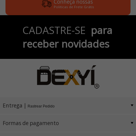
Conheça nossas
Politicas de Frete Grátis
Parcele em até 6x
CADASTRE-SE
para
no Cartão de Crédito
receber novidades
Pix e Boleto
Conheça também
nossa LOJA FÍSICA
Entrega |
Rastrear Pedido
Formas de pagamento