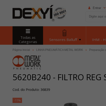
Entrar
Todas as
Sensores Balluff
IHM - 
Categorias
Página Inicial
LINHA PNEUMÁTICA METAL WORK
Preparação 
5620B240 - FILTRO REG
Cod. do Produto: 36839
-11%