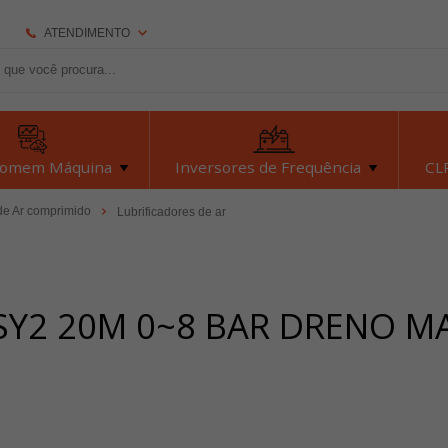
ATENDIMENTO
(92) 2126-7693
(92) 2126-7693
dexyiloja@dexyi.com.br
Homem Máquina
Inversores de Frequência
CLP
Atendimento Online
de Ar comprimido
Lubrificadores de ar
Central de Ajuda
 SY2 20M 0~8 BAR DRENO M