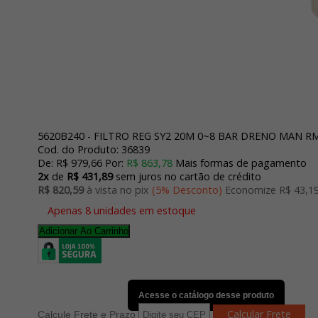
5620B240 - FILTRO REG SY2 20M 0~8 BAR DRENO MAN R
Cod. do Produto: 36839
De:
R$ 979,66
Por:
R$ 863,78
Mais formas de pagamento
2x
de
R$ 431,89
sem juros no cartão de crédito
R$ 820,59
à vista no pix
(5% Desconto)
Economize R$ 43,1
Apenas 8 unidades em estoque
Adicionar Ao Carrinho
Acesse o catálogo desse produto
Calcule Frete e Prazo