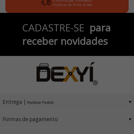
Politicas de Frete Grátis
Parcele em até 6x
CADASTRE-SE
para
no Cartão de Crédito
receber novidades
Pix e Boleto
Conheça também
nossa LOJA FÍSICA
Entrega |
Rastrear Pedido
Formas de pagamento