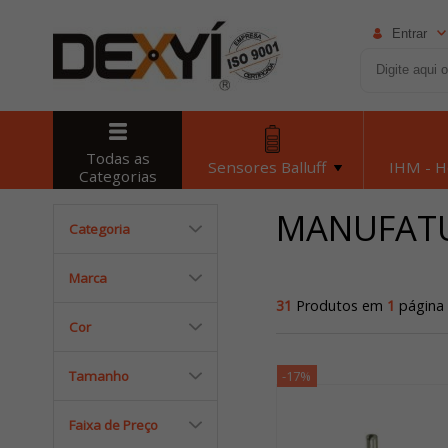
Entrar
Todas as
Sensores Balluff
IHM - 
Categorias
MANUFATU
Categoria
Marca
31
Produtos em
1
página
Cor
Tamanho
-17%
Faixa de Preço