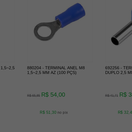
1,5~2,5
880204 - TERMINAL ANEL M8
692256 - TE
1,5~2,5 MM AZ (100 PÇS)
DUPLO 2,5 M
R$ 54,00
R$ 3
R$ 65,85
R$ 41,71
R$ 51,30
R$ 32,
no pix