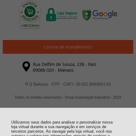
Central de Atendimento
Rua Delfim de Souza, 238 - Raiz
69068-020 - Manaus
R Q Barbosa - EPP - CNPJ: 00.921.909/0001-82
Todos os direitos reservados
-
Dexyi Automação Industrial
-
2026
Utilizamos seus dados para analisar e personalizar nossa
loja virtual durante a sua navegação e em serviços de
terceiros parceiros. Ao navegar pela loja virtual, você nos
autoriza a coletar tais informações através do cookies e