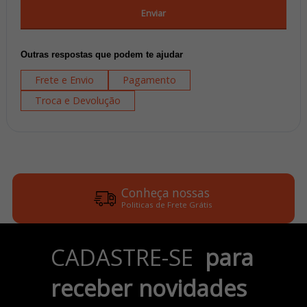
Enviar
Outras respostas que podem te ajudar
Frete e Envio
Pagamento
Troca e Devolução
Conheça nossas
Politicas de Frete Grátis
Parcele em até 6x
CADASTRE-SE
para
no Cartão de Crédito
receber novidades
Pix e Boleto