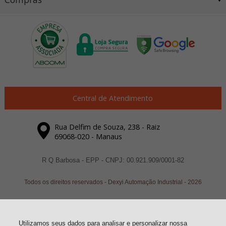
Central de Atendimento
Rua Delfim de Souza, 238 - Raiz
69068-020 - Manaus
R Q Barbosa - EPP - CNPJ: 00.921.909/0001-82
Todos os direitos reservados
-
Dexyi Automação Industrial
-
2026
Utilizamos seus dados para analisar e personalizar nossa