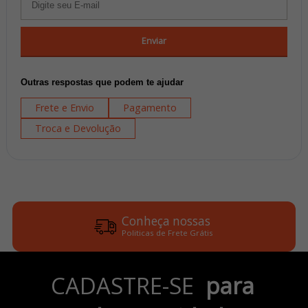
Enviar
Outras respostas que podem te ajudar
Frete e Envio
Pagamento
Troca e Devolução
Conheça nossas
Politicas de Frete Grátis
Parcele em até 6x
CADASTRE-SE
para
no Cartão de Crédito