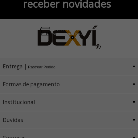
receber novidades
Pix e Boleto
Conheça também
nossa LOJA FÍSICA
Entrega |
Rastrear Pedido
Formas de pagamento
Institucional
Dúvidas
Compras