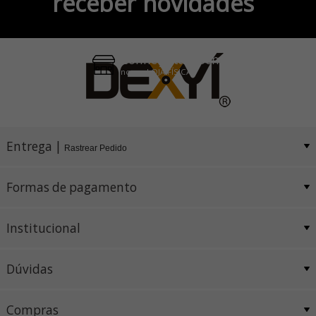
receber novidades
Pix e Boleto
Conheça também
nossa LOJA FÍSICA
Entrega |
Rastrear Pedido
Formas de pagamento
Institucional
Dúvidas
Compras