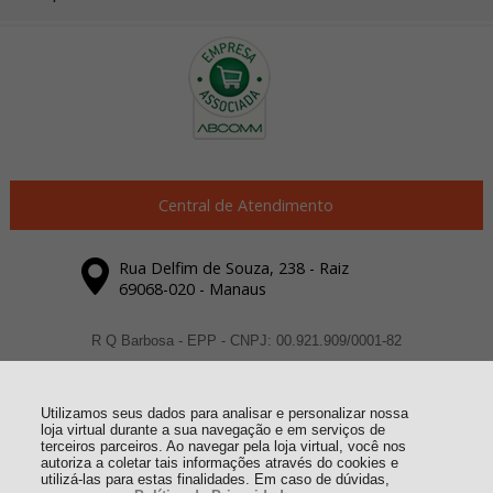
Central de Atendimento
Rua Delfim de Souza, 238 - Raiz
69068-020 - Manaus
R Q Barbosa - EPP - CNPJ: 00.921.909/0001-82
Todos os direitos reservados
-
Dexyi Automação Industrial
-
2026
Utilizamos seus dados para analisar e personalizar nossa
loja virtual durante a sua navegação e em serviços de
terceiros parceiros. Ao navegar pela loja virtual, você nos
autoriza a coletar tais informações através do cookies e
utilizá-las para estas finalidades. Em caso de dúvidas,