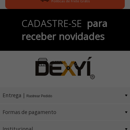
Politicas de Frete Grátis
Parcele em até 6x
CADASTRE-SE
para
no Cartão de Crédito
receber novidades
Pix e Boleto
Conheça também
nossa LOJA FÍSICA
Entrega |
Rastrear Pedido
Formas de pagamento
Institucional