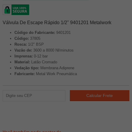
Válvula De Escape Rápido 1/2" 9401201 Metalwork
Código do Fabricante:
9401201
Código:
37805
Rosca:
1/2" BSP
Vazão de:
3600 a 8000 Nl/minutos
Imprensa:
0-12 bar
Material:
Latão Cromado
Vedação tipo​​​​​​​:
Membrana Adiprene
Fabricante:
Metal Work Pneumática
214
PONTOS
Você também pode gostar de