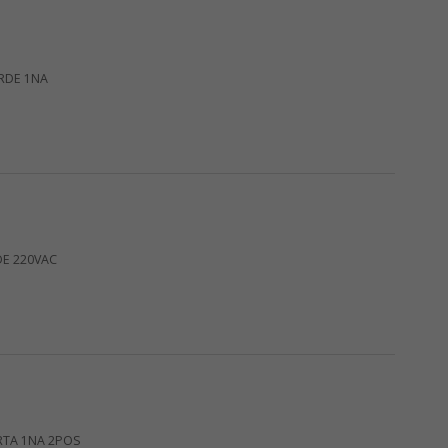
RDE 1NA
DE 220VAC
RTA 1NA 2POS