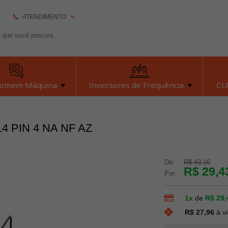
ATENDIMENTO
(92) 2126-7693
(92) 2126-7693
dexyiloja@dexyi.com.br
Homem Máquina
Inversores de Frequência
CLP
Atendimento Online
4 PIN 4 NA NF AZ
Central de Ajuda
De:
R$ 43,16
R$ 29,4
Por:
1x
de
R$ 29,
R$ 27,96
à v