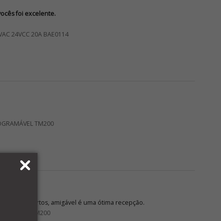
cês foi excelente.
VAC 24VCC 20A BAE0114
OGRAMÁVEL TM200
 braços abertos, amigável é uma ótima recepção.
GRAMÁVEL TM200