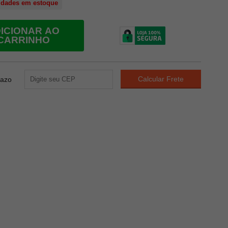
idades em estoque
ICIONAR AO
CARRINHO
razo
29
PONTOS