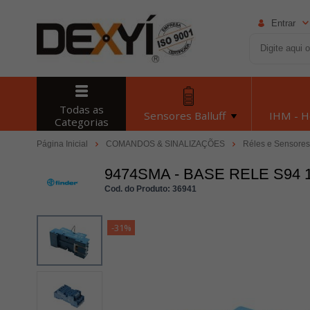
Entrar
Todas as
Sensores Balluff
IHM - 
Categorias
Página Inicial
COMANDOS & SINALIZAÇÕES
Réles e Sensores
9474SMA - BASE RELE S94 1
Cod. do Produto: 36941
-31%