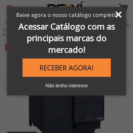
Baixe agora o nosso catálogo completo
Acessar Catálogo com as
Página Inicial
LINHA AUTOMAÇÃO SCHNEIDER
principais marcas do
Inversores e Soft Starters
Inversores de frequência
mercado!
-15%
RECEBER AGORA!
Não tenho interesse