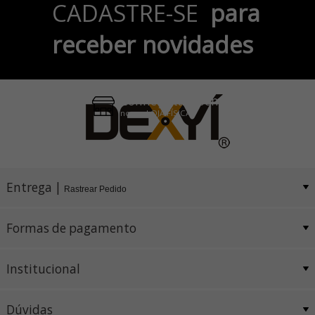
CADASTRE-SE
para
no Cartão de Crédito
receber novidades
Pix e Boleto
Conheça também
nossa LOJA FÍSICA
Entrega |
Rastrear Pedido
Formas de pagamento
Institucional
Dúvidas