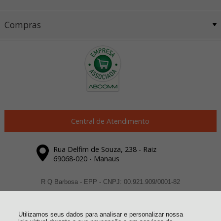
Compras
Central de Atendimento
Rua Delfim de Souza, 238 - Raiz
69068-020 - Manaus
R Q Barbosa - EPP - CNPJ: 00.921.909/0001-82
Todos os direitos reservados
-
Dexyi Automação Industrial
-
2026
Utilizamos seus dados para analisar e personalizar nossa