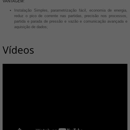
VANTAGEM:
Instalação Simples, parametrização fácil, economia de energia,
reduz o pico de corrente nas partidas, precisão nos processos,
partida e parada de pressão e vazão e comunicação avançada e
aquisição de dados;
Vídeos