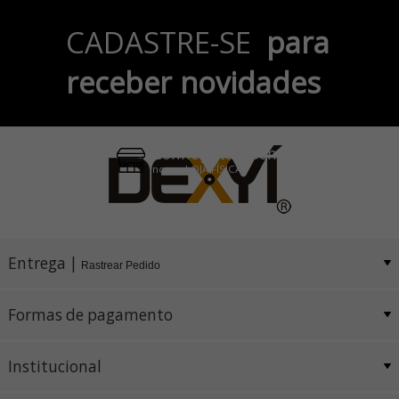
Parcele em até 6x
CADASTRE-SE
para
no Cartão de Crédito
receber novidades
Pix e Boleto
Conheça também
nossa LOJA FÍSICA
Entrega |
Rastrear Pedido
Formas de pagamento
Institucional