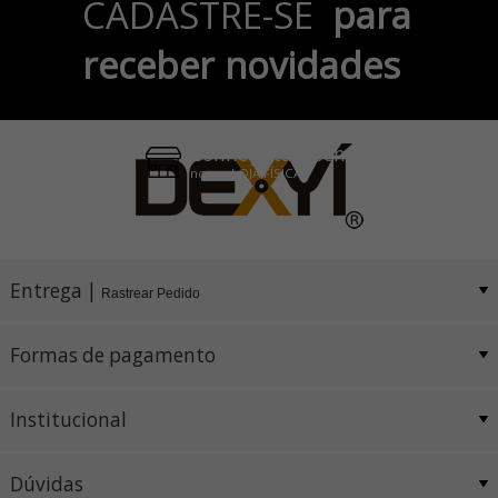
CADASTRE-SE
para
no Cartão de Crédito
receber novidades
Pix e Boleto
Conheça também
nossa LOJA FÍSICA
Entrega |
Rastrear Pedido
Formas de pagamento
Institucional
Dúvidas