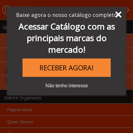
Olá Visitante!
Acesse sua conta e pedidos
Baixe agora o nosso catálogo completo
Acessar Catálogo com as
Ver todas as categorias
principais marcas do
Sensores Balluff
mercado!
IHM - Homem Máquina
RECEBER AGORA!
Inversores de Frequência
CLP's - Controlador Lógico
Não tenho interesse
Solicite Orçamento
Página Inicial
Quem Somos