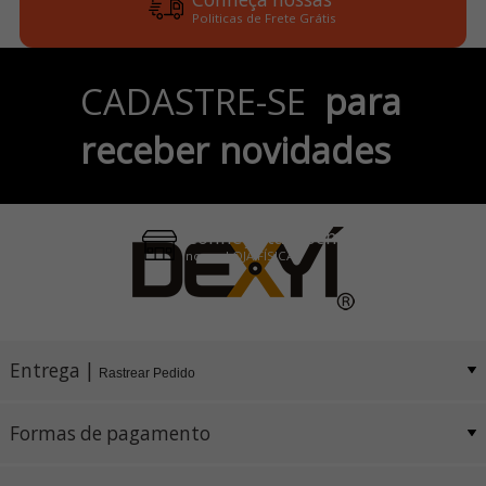
Politicas de Frete Grátis
Parcele em até 6x
CADASTRE-SE
para
no Cartão de Crédito
receber novidades
Pix e Boleto
Conheça também
nossa LOJA FÍSICA
Entrega |
Rastrear Pedido
Formas de pagamento