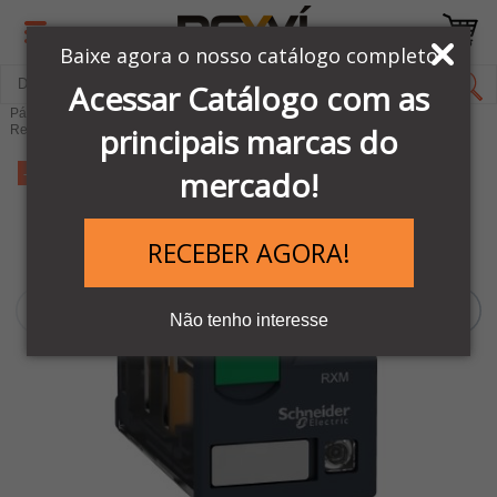
Baixe agora o nosso catálogo completo
Acessar Catálogo com as
Página Inicial
LINHA AUTOMAÇÃO SCHNEIDER
Relés
principais marcas do
Relé Miniatura de Led
-11%
mercado!
RECEBER AGORA!
Não tenho interesse