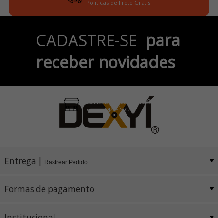
Politicas de Frete Grátis
Parcele em até 6x
CADASTRE-SE
para
no Cartão de Crédito
receber novidades
Pix e Boleto
Conheça também
nossa LOJA FÍSICA
Entrega |
Rastrear Pedido
Formas de pagamento
Institucional