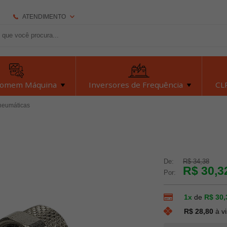
ATENDIMENTO
(92) 2126-7693
(92) 2126-7693
dexyiloja@dexyi.com.br
Homem Máquina
Inversores de Frequência
CLP
Atendimento Online
neumáticas
Central de Ajuda
De:
R$ 34,38
R$ 30,3
Por:
1x
de
R$ 30,
R$ 28,80
à v