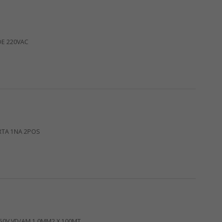
DE 220VAC
RTA 1NA 2POS
750V VD/AM 1,0MM2 X 100MT