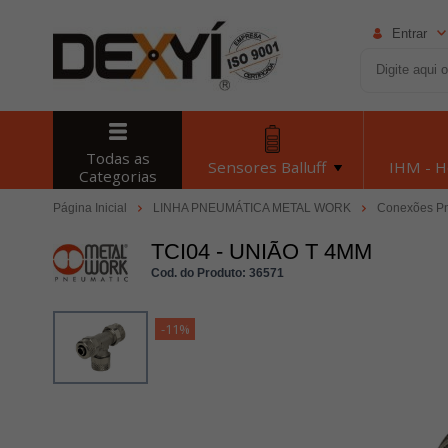
Entrar
Todas as
Sensores Balluff
IHM - 
Categorias
Página Inicial
LINHA PNEUMÁTICA METAL WORK
Conexões P
TCI04 - UNIÃO T 4MM
Cod. do Produto: 36571
-11%