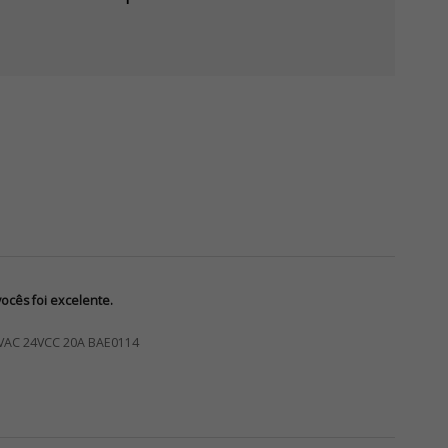
cês foi excelente.
VAC 24VCC 20A BAE0114