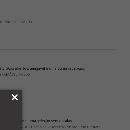
OGRAMÁVEL TM200
 braços abertos, amigável é uma ótima recepção.
GRAMÁVEL TM200
de leitura só com uma seleção sem escalas.
DC Corrente AC/DC Função NCV Detecta Tensão Sem Contato