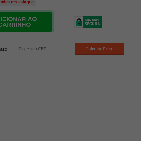
dades em estoque
ICIONAR AO
CARRINHO
razo
30
PONTOS