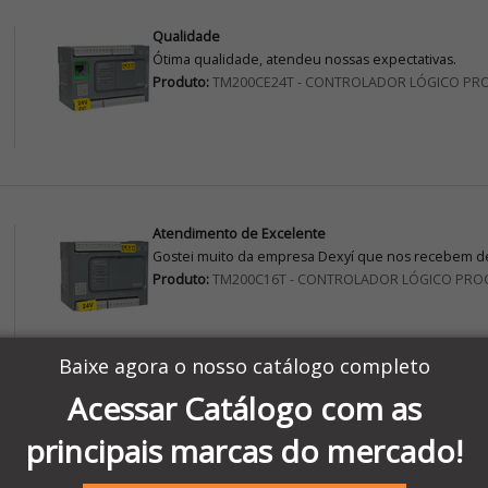
Qualidade
Ótima qualidade, atendeu nossas expectativas.
Produto:
TM200CE24T - CONTROLADOR LÓGICO PR
Atendimento de Excelente
Gostei muito da empresa Dexyí que nos recebem de
Produto:
TM200C16T - CONTROLADOR LÓGICO PRO
Baixe agora o nosso catálogo completo
Acessar Catálogo com as
AVALIAÇÃO
principais marcas do mercado!
Achei ótimo instrumento de fácil manuseio a parte 
Produto:
Multímetro Digital Data Hold Tensão AC/