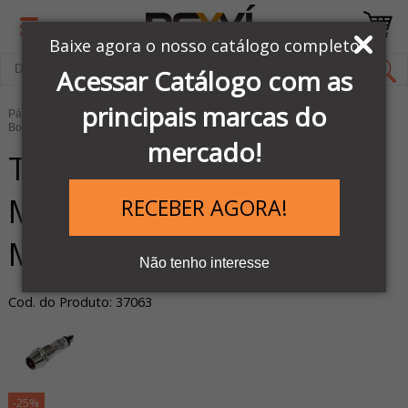
Baixe agora o nosso catálogo completo
Acessar Catálogo com as
principais marcas do
Página Inicial
COMANDOS & SINALIZAÇÕES
Botões, Seletores e Sinaleiros
mercado!
TPN087LR - SINALEIRO
MINIATURA 8MM
RECEBER AGORA!
METALICO VM 24 VCC
Não tenho interesse
Cod. do Produto: 37063
-25%