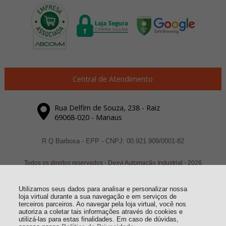
Central de Atendimento
Rua Delfim de Souza, 238 - Raiz
69068-020 - Manaus
R Q Barbosa - EPP - CNPJ: 00.921.909/0001-82
Todos os direitos reservados
-
Dexyi Automação Industrial
-
2026
Utilizamos seus dados para analisar e personalizar nossa
loja virtual durante a sua navegação e em serviços de
terceiros parceiros. Ao navegar pela loja virtual, você nos
autoriza a coletar tais informações através do cookies e
utilizá-las para estas finalidades. Em caso de dúvidas,