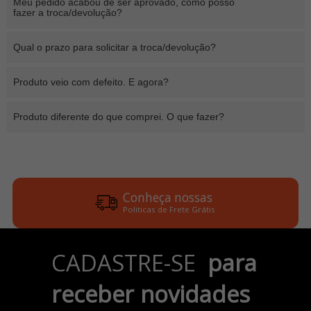
Meu pedido acabou de ser aprovado, como posso
fazer a troca/devolução?
Qual o prazo para solicitar a troca/devolução?
Produto veio com defeito. E agora?
Produto diferente do que comprei. O que fazer?
Conheça nossas
Politicas de Frete Grátis
Parcele em até 6x
CADASTRE-SE
para
no Cartão de Crédito
receber novidades
Pix e Boleto