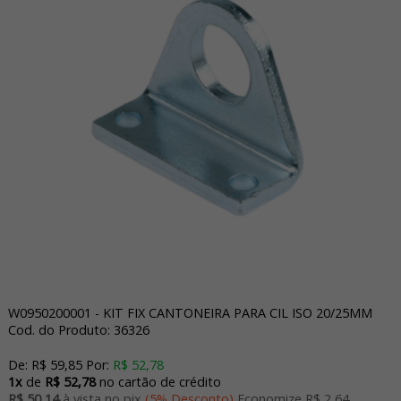
W0950200001 - KIT FIX CANTONEIRA PARA CIL ISO 20/25MM
Cod. do Produto: 36326
De:
R$ 59,85
Por:
R$ 52,78
1x
de
R$ 52,78
no cartão de crédito
R$ 50,14
à vista no pix
(5% Desconto)
Economize R$ 2,64