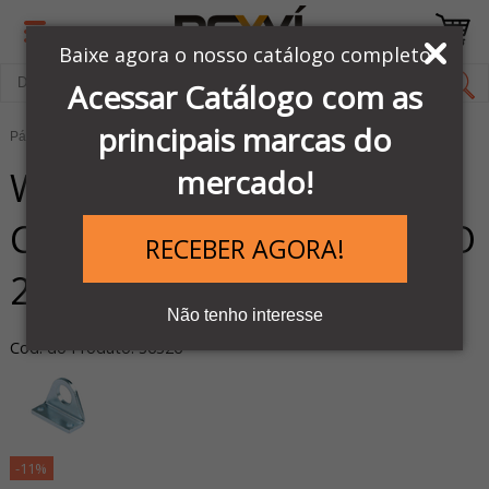
Baixe agora o nosso catálogo completo
Acessar Catálogo com as
principais marcas do
Página Inicial
LINHA PNEUMÁTICA METAL WORK
Kit de Reparos
W0950200001 - KIT FIX
mercado!
CANTONEIRA PARA CIL ISO
RECEBER AGORA!
20/25MM
Não tenho interesse
Cod. do Produto: 36326
-11%