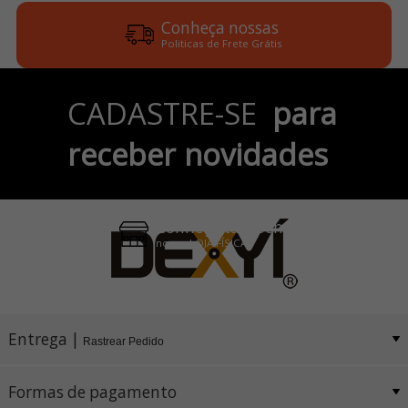
Conheça nossas
Politicas de Frete Grátis
Parcele em até 6x
CADASTRE-SE
para
no Cartão de Crédito
receber novidades
Pix e Boleto
Conheça também
nossa LOJA FÍSICA
Entrega |
Rastrear Pedido
Formas de pagamento