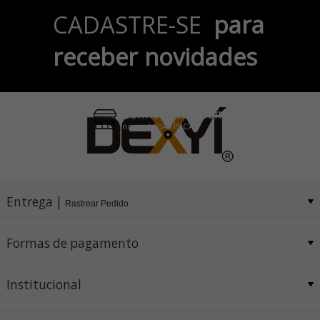
Parcele em até 6x
CADASTRE-SE
para
no Cartão de Crédito
receber novidades
Pix e Boleto
Conheça também
nossa LOJA FÍSICA
Entrega |
Rastrear Pedido
Formas de pagamento
Institucional