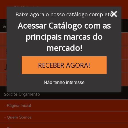
Olá Visitante!
Acesse sua conta e pedidos
Baixe agora o nosso catálogo completo
Acessar Catálogo com as
Ver todas as categorias
principais marcas do
Sensores Balluff
mercado!
IHM - Homem Máquina
RECEBER AGORA!
Inversores de Frequência
CLP's - Controlador Lógico
Não tenho interesse
Solicite Orçamento
Página Inicial
Quem Somos