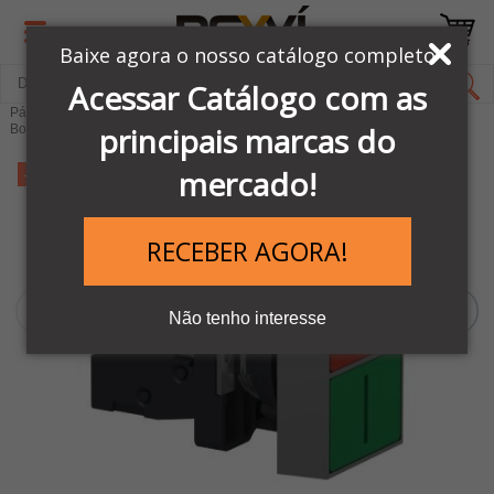
Baixe agora o nosso catálogo completo
Acessar Catálogo com as
Página Inicial
LINHA AUTOMAÇÃO SCHNEIDER
principais marcas do
Botões e comandos Elétricos
Linha de Botões XA2
mercado!
-22%
RECEBER AGORA!
Não tenho interesse