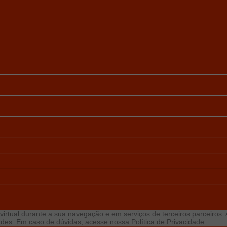
virtual durante a sua navegação e em serviços de terceiros parceiros. Ao
idades. Em caso de dúvidas, acesse nossa
Política de Privacidade