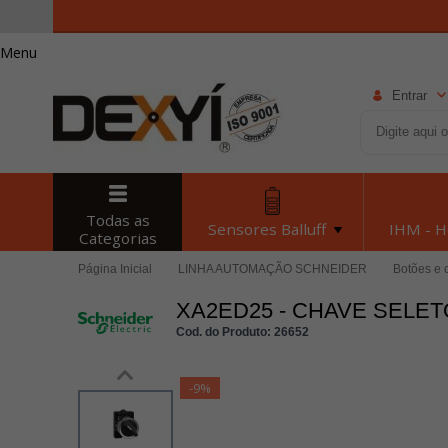
Menu
Entrar
Todas as
Sensores Balluff
IHM - 
Categorias
Página Inicial
LINHA AUTOMAÇÃO SCHNEIDER
Botões e 
XA2ED25 - CHAVE SELE
Cod. do Produto: 26652
-9%