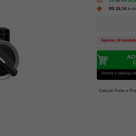
1x
de
R$ 30,
R$ 29,16
à vi
Apenas 14 unidad
AD
Acesse o catálogo d
Calcule Frete e Pr