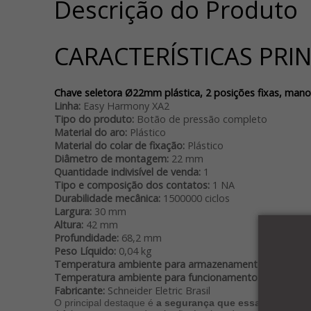
Descrição do Produto
CARACTERÍSTICAS PRIN
Chave seletora Ø22mm plástica, 2 posições fixas, mano
Linha:
Easy Harmony XA2
Tipo do produto:
Botão de pressão completo
Material do aro:
Plástico
Material do colar de fixação:
Plástico
Diâmetro de montagem:
22 mm
Quantidade indivisível de venda:
1
Tipo e composição dos contatos:
1 NA
Durabilidade mecânica:
1500000 ciclos
Largura:
30 mm
Altura:
42 mm
Profundidade:
68,2 mm
Peso Líquido:
0,04 kg
Temperatura ambiente para armazenamento:
-40 ... 70
Temperatura ambiente para funcionamento:
-25 ... 55°C
Fabricante:
Schneider Eletric Brasil
O principal destaque é
a segurança que essa opção traz