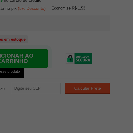
69
no cartão de crédito
Economize R$ 1,53
sta no pix
(5% Desconto)
es em estoque
ICIONAR AO
CARRINHO
esse produto
azo
31
PONTOS