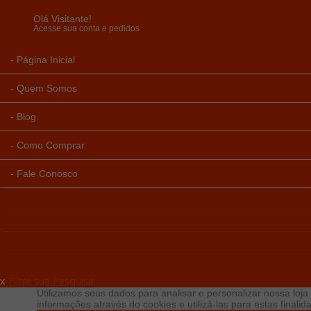
Olá Visitante!
Acesse sua conta e pedidos
Página Inicial
Quem Somos
Blog
Como Comprar
Fale Conosco
x
Filtre sua Pesquisa:
Utilizamos seus dados para analisar e personalizar nossa loja 
informações através do cookies e utilizá-las para estas final