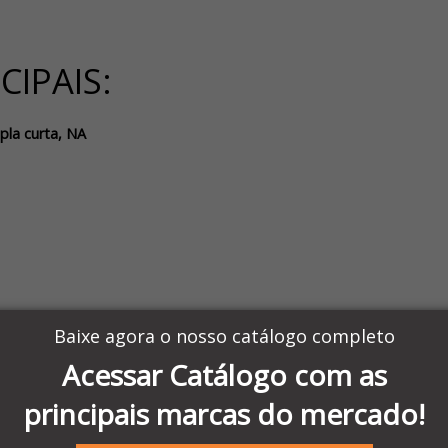
CIPAIS:
pla curta, NA
Baixe agora o nosso catálogo completo
Acessar Catálogo com as
°C
principais marcas do mercado!
 quando acontece a falta de energia elétrica
. Isso porque mesmo co