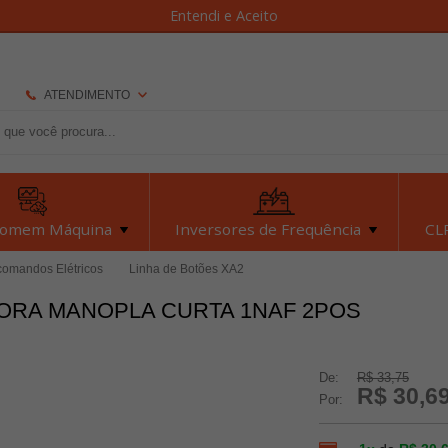
Entendi e Aceito
ATENDIMENTO
(92) 2126-7693
(92) 2126-7693
dexyiloja@dexyi.com.br
Homem Máquina
Inversores de Frequência
CLP
Atendimento Online
comandos Elétricos
Linha de Botões XA2
TORA MANOPLA CURTA 1NAF 2POS
Central de Ajuda
De:
R$ 33,75
R$ 30,6
Por: