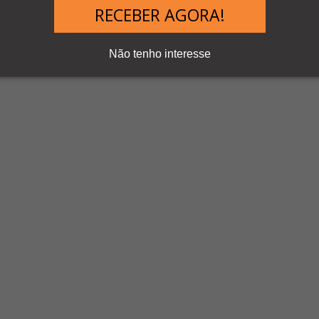
 seja, os contatos são fechados somente no momento que alguém aper
RECEBER AGORA!
s
Não tenho interesse