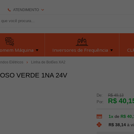
ATENDIMENTO
(92) 2126-7693
(92) 2126-7693
dexyiloja@dexyi.com.br
Homem Máquina
Inversores de Frequência
CLP
Atendimento Online
ndos Elétricos
Linha de Botões XA2
NOSO VERDE 1NA 24V
Central de Ajuda
De:
R$ 49,13
R$ 40,1
Por:
1x
de
R$ 40,
R$ 38,14
à v