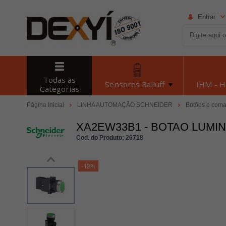
Entrar
Todas as
Sensores Balluff
IHM - 
Categorias
Página Inicial
LINHA AUTOMAÇÃO SCHNEIDER
Botões e coma
XA2EW33B1 - BOTAO LUMI
Cod. do Produto: 26718
-18%