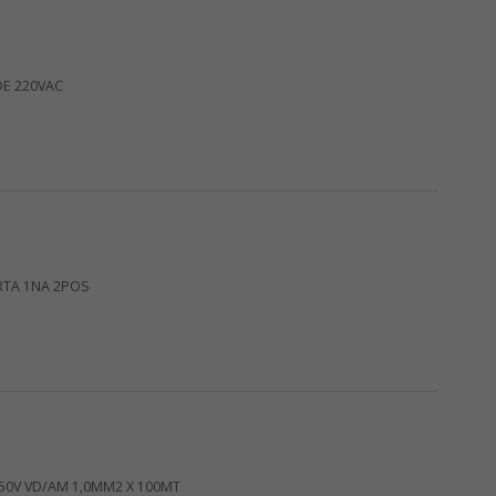
DE 220VAC
RTA 1NA 2POS
750V VD/AM 1,0MM2 X 100MT