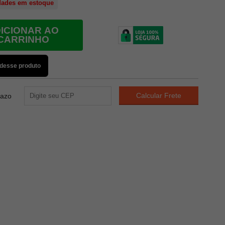
dades em estoque
ICIONAR AO
CARRINHO
 desse produto
razo
40
PONTOS