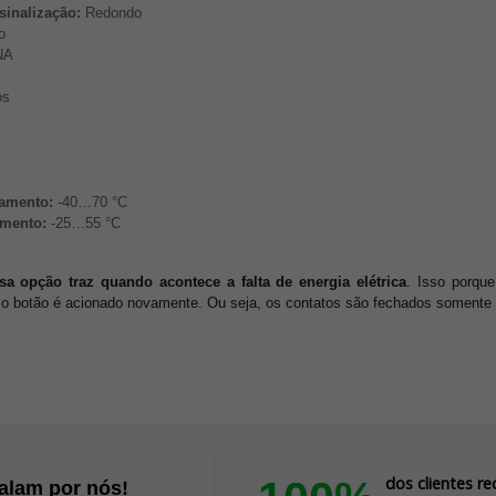
sinalização:
Redondo
o
NA
os
namento:
-40…70 °C
amento:
-25…55 °C​​​​​​​
a opção traz quando acontece a falta de energia elétrica
. Isso porqu
do o botão é acionado novamente. Ou seja, os contatos são fechados soment
dos clientes 
falam por nós!