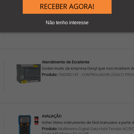
RECEBER AGORA!
Qualidade
Ótima qualidade, atendeu nossas expectativas.
Produto:
TM200CE24T - CONTROLADOR LÓGICO PR
Não tenho interesse
Atendimento de Excelente
Gostei muito da empresa Dexyí que nos recebem de
Produto:
TM200C16T - CONTROLADOR LÓGICO PRO
AVALIAÇÃO
Achei ótimo instrumento de fácil manuseio a parte 
Produto:
Multímetro Digital Data Hold Tensão AC/
Teste hFE Minipa ET-1110B