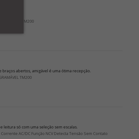
OGRAMÁVEL TM200
 braços abertos, amigável é uma ótima recepção.
GRAMÁVEL TM200
de leitura só com uma seleção sem escalas.
DC Corrente AC/DC Função NCV Detecta Tensão Sem Contato