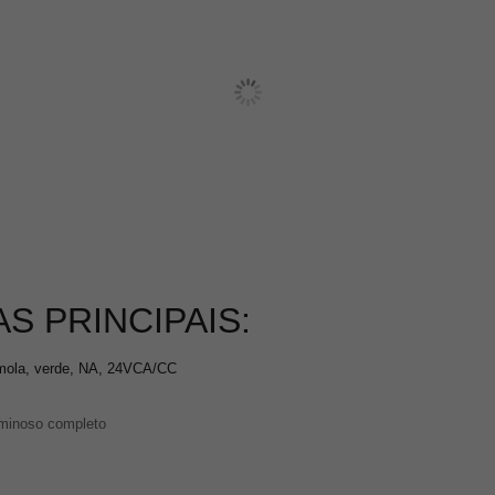
S PRINCIPAIS:
 mola, verde, NA, 24VCA/CC
uminoso completo