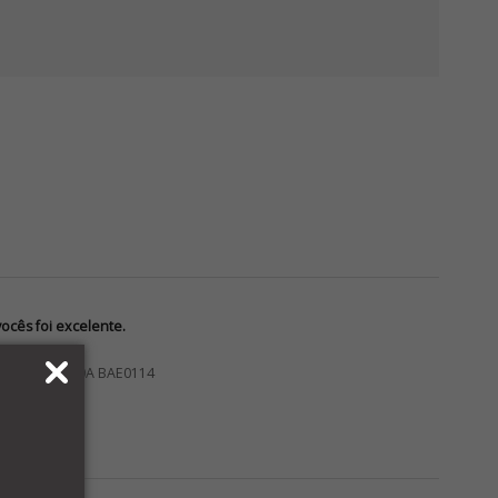
cês foi excelente.
VAC 24VCC 20A BAE0114