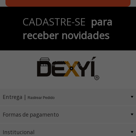
Parcele em até 6x
CADASTRE-SE
para
no Cartão de Crédito
receber novidades
Pix e Boleto
Conheça também
nossa LOJA FÍSICA
Entrega |
Rastrear Pedido
Formas de pagamento
Institucional