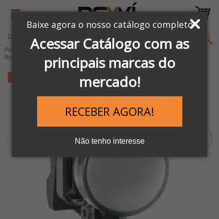
Baixe agora o nosso catálogo completo
Acessar Catálogo com as
Página Inicial
LINHA AUTOMAÇÃO SCHNEIDER
principais marcas do
Botões e comandos Elétricos
Linha de Botões XB4
mercado!
-9%
RECEBER AGORA!
Não tenho interesse