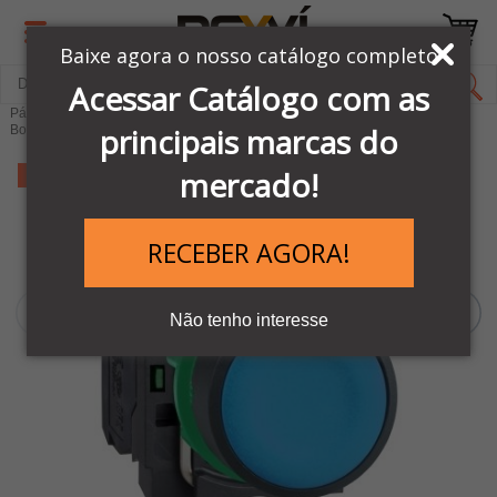
Baixe agora o nosso catálogo completo
Acessar Catálogo com as
Página Inicial
LINHA AUTOMAÇÃO SCHNEIDER
principais marcas do
Botões e comandos Elétricos
Linha de Botões XB5
mercado!
-9%
RECEBER AGORA!
Não tenho interesse