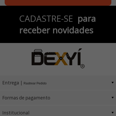
Parcele em até 6x
CADASTRE-SE
para
no Cartão de Crédito
receber novidades
Pix e Boleto
Conheça também
nossa LOJA FÍSICA
Entrega |
Rastrear Pedido
Formas de pagamento
Institucional