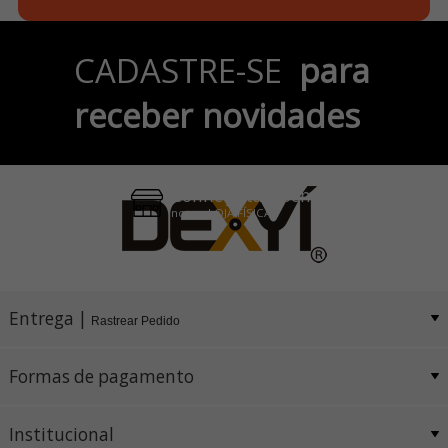
Parcele em até 6x
CADASTRE-SE
para
no Cartão de Crédito
receber novidades
Pix e Boleto
Conheça também
nossa LOJA FÍSICA
Entrega |
Rastrear Pedido
Formas de pagamento
Institucional