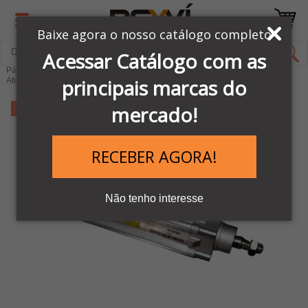
Baixe agora o nosso catálogo completo
Acessar Catálogo com as
Página Inicial
LINHA PNEUMÁTICA METAL WORK
principais marcas do
Atuadores Pneumáticos
Cilindro Pneumático RHV Magnético
mercado!
-11%
RECEBER AGORA!
Não tenho interesse