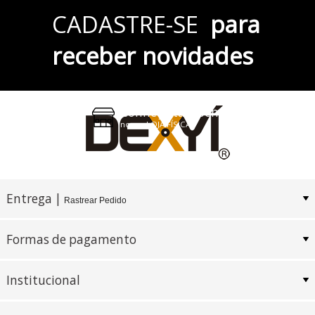
Parcele em até 6x
CADASTRE-SE
para
no Cartão de Crédito
receber novidades
Pix e Boleto
Conheça também
nossa LOJA FÍSICA
Entrega |
Rastrear Pedido
Formas de pagamento
Institucional