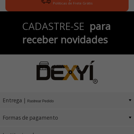
Politicas de Frete Grátis
Parcele em até 6x
CADASTRE-SE
para
no Cartão de Crédito
receber novidades
Pix e Boleto
Conheça também
nossa LOJA FÍSICA
Entrega |
Rastrear Pedido
Formas de pagamento